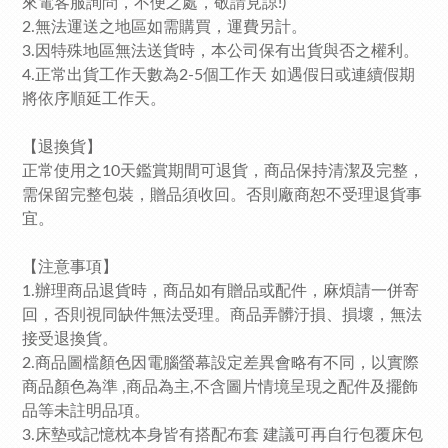
來電客服詢問，不便之處，敬請見諒!)
2.無法運送之地區如需購買，運費另計。
3.因特殊地區無法送貨時，本公司保有出貨與否之權利。
4.正常出貨工作天數為2-5個工作天 如遇假日或連續假期
將依序順延工作天。
【退換貨】
正常使用之10天鑑賞期間可退貨，商品保持清潔及完整，
需保留完整包裝，贈品須收回。否則廠商恕不受理退貨事
宜。
【注意事項】
1.辦理商品退貨時，商品如有贈品或配件，麻煩請一併寄
回，否則視同缺件無法受理。商品弄髒汙損、損壞，無法
接受退換貨。
2.商品圖檔顏色因電腦螢幕設定差異會略有不同，以實際
商品顏色為準 ,商品為主,不含圖片情境呈現之配件及擺飾
品等未註明品項。
3.床墊或記憶枕本身皆有搭配布套 建議可再自行包覆床包