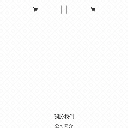
關於我們
公司簡介