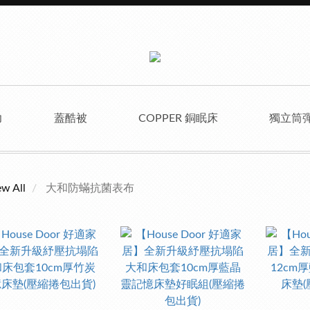
力
蓋酷被
COPPER 銅眠床
獨立筒
ew All
大和防蟎抗菌表布