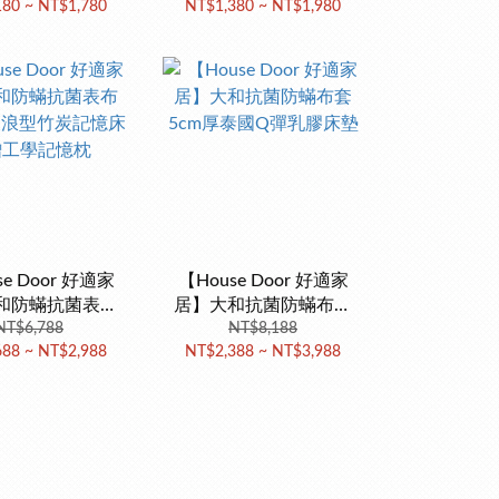
180 ~ NT$1,780
NT$1,380 ~ NT$1,980
工學型
準工學型
se Door 好適家
【House Door 好適家
和防蟎抗菌表布
居】大和抗菌防蟎布套
波浪型竹炭記憶床
NT$6,788
5cm厚泰國Q彈乳膠床墊
NT$8,188
688 ~ NT$2,988
NT$2,388 ~ NT$3,988
贈工學記憶枕