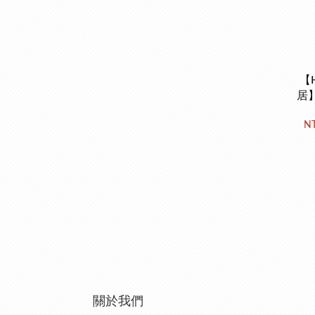
【H
居
9c
NT
關於我們