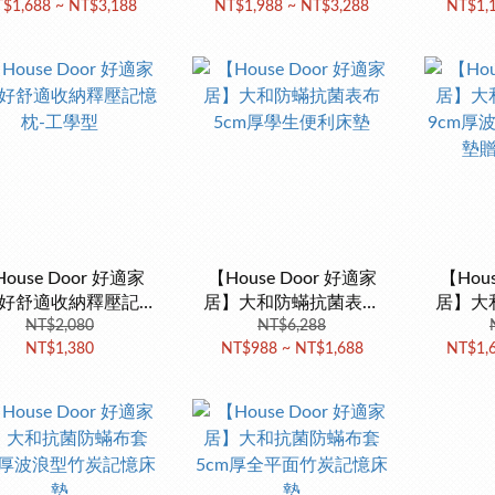
$1,688 ~ NT$3,188
NT$1,988 ~ NT$3,288
NT$1,
貨)
出貨)
ouse Door 好適家
【House Door 好適家
【Hou
好舒適收納釋壓記憶
居】大和防蟎抗菌表布
居】大
枕-工學型
NT$2,080
5cm厚學生便利床墊
NT$6,288
9cm厚
NT$1,380
NT$988 ~ NT$1,688
NT$1,
墊