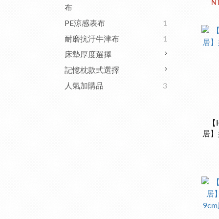
NT
布
PE涼感表布
1
耐磨抗汙牛津布
1
床墊厚度選擇
記憶枕款式選擇
人氣加購品
3
【H
居】