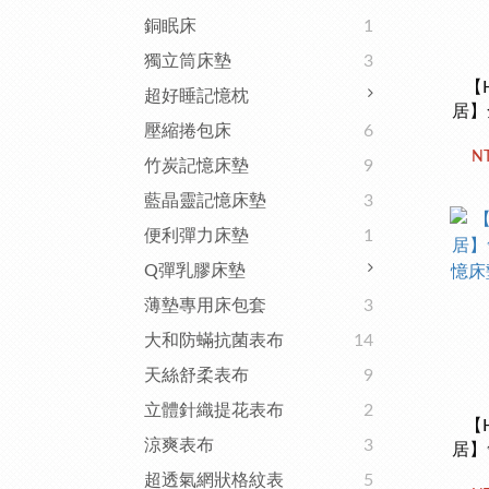
銅眠床
1
獨立筒床墊
3
【H
超好睡記憶枕
居】
壓縮捲包床
6
大和
NT
記憶
竹炭記憶床墊
9
藍晶靈記憶床墊
3
便利彈力床墊
1
Q彈乳膠床墊
薄墊專用床包套
3
大和防蟎抗菌表布
14
天絲舒柔表布
9
立體針織提花表布
2
【H
涼爽表布
3
居】
憶床
超透氣網狀格紋表
5