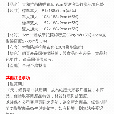
【品名】大和抗菌防蟎布套 9cm厚波浪型竹炭記憶床墊
【尺寸】標準單人 - 91x188x9cm (±5%)
單人加大 - 106x188x9cm (±5%)
標準雙人 - 152x188x9cm (±5%)
雙人加大 - 182x188x9cm (±5%)
【材質】3cm一體成型記憶綿密度35kg/m³(±5%) +6cm支
撐綿密度17kg/m³(±5%)
【布套】大和防蟎抗菌布套(100%聚酯纖維)
【顏色】網頁產品因拍攝關係，與實品略有差異，實品顏
色更佳 。產品圖僅供參考。
【產地】全程台灣製造
其他注意事項
【鑑賞期】
10天，鑑賞期非試用期，故為維護大眾客戶權益，本商
品，僅接取審閱產品特質，材質好壞與舒適度。
以確保本公司客戶買到之床墊，為全新之商品。鑑賞期間
請勿影響商品衛生與完整性。如有損壞，則無法接受退、