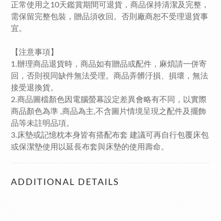
正常使用之10天鑑賞期間可退貨，商品保持清潔及完整，
需保留完整包裝，贈品須收回。否則廠商恕不受理退貨事
宜。
【注意事項】
1.辦理商品退貨時，商品如有贈品或配件，麻煩請一併寄
回，否則視同缺件無法受理。商品弄髒汙損、損壞，無法
接受退換貨。
2.商品圖檔顏色因電腦螢幕設定差異會略有不同，以實際
商品顏色為準 ,商品為主,不含圖片情境呈現之配件及擺飾
品等未註明品項。
3.床墊或記憶枕本身皆有搭配布套 建議可再自行包覆床包
或保潔墊使用以延長布套與床墊的使用壽命。
ADDITIONAL DETAILS