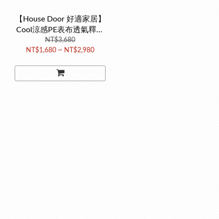
【House Door 好適家居】
Cool涼感PE表布透氣釋壓
工學曲線枕
NT$3,680
NT$1,680 ~ NT$2,980