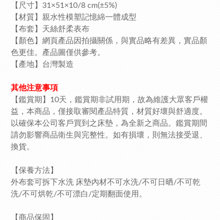
【尺寸】31×51×10/8 cm(±5%)
【材質】親水性模塑記憶綿一體成型
【布套】天絲舒柔表布
【顏色】網頁產品因拍攝關係，與實品略有差異，實品顏
色更佳。產品圖僅供參考。
【產地】台灣製造
其他注意事項
【鑑賞期】10天，鑑賞期非試用期，故為維護大眾客戶權
益，本商品，僅接取審閱產品特質，材質好壞與舒適度。
以確保本公司客戶買到之床墊，為全新之商品。鑑賞期間
請勿影響商品衛生與完整性。如有損壞，則無法接受退、
換貨。
【保養方法】
外布套可拆下水洗 床墊內材不可水洗/不可日晒/不可乾
洗/不可烘乾/不可漂白/定期翻面使用。
【商品保固】