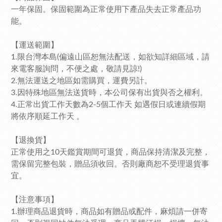
一年保固。保固範圍為正常使用下產品失去正常產品功
能。
【運送範圍】
1.限台灣本島(偏遠山區恕無法配送，如欲知詳細區域，請
來電客服詢問，不便之處，敬請見諒!)
2.無法運送之地區如需購買，運費另計。
3.因特殊地區無法送貨時，本公司保有出貨與否之權利。
4.正常出貨工作天數為2-5個工作天 如遇假日或連續假期
將依序順延工作天 。
【退換貨】
正常使用之10天鑑賞期間可退貨，商品保持清潔及完整，
需保留完整包裝，贈品須收回。否則廠商恕不受理退貨事
宜。
【注意事項】
1.辦理商品退貨時，商品如有贈品或配件，麻煩請一併寄