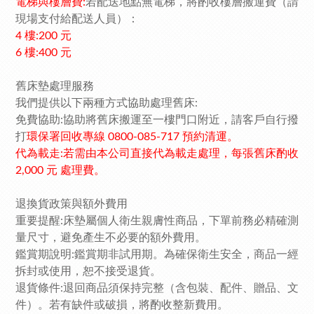
電梯與樓層費:
若配送地點無電梯，將酌收樓層搬運費（請
現場支付給配送人員）：
4 樓:200 元
6 樓:400 元
舊床墊處理服務
我們提供以下兩種方式協助處理舊床:
免費協助:協助將舊床搬運至一樓門口附近，請客戶自行撥
打
環保署回收專線 0800-085-717 預約清運。
代為載走:若需由本公司直接代為載走處理，每張舊床酌收
2,000 元 處理費。
退換貨政策與額外費用
重要提醒:床墊屬個人衛生親膚性商品，下單前務必精確測
量尺寸，避免產生不必要的額外費用。
鑑賞期說明:鑑賞期非試用期。為確保衛生安全，商品一經
拆封或使用，恕不接受退貨。
退貨條件:退回商品須保持完整（含包裝、配件、贈品、文
件）。若有缺件或破損，將酌收整新費用。