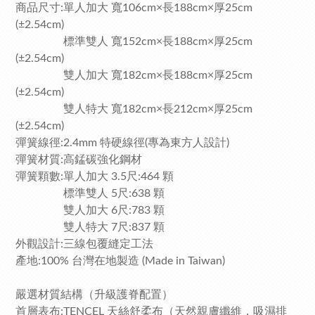
商品尺寸:單人加大 寬106cm×長188cm×厚25cm
(±2.54cm)
標準雙人 寬152cm×長188cm×厚25cm
(±2.54cm)
雙人加大 寬182cm×長188cm×厚25cm
(±2.54cm)
雙人特大 寬182cm×長212cm×厚25cm
(±2.54cm)
彈簧線徑:2.4mm 特硬線徑(專為東方人設計)
彈簧材質:高錳碳強化鋼材
彈簧顆數:
單人加大 3.5尺:464 顆
標準雙人 5尺:638 顆
雙人加大 6尺:783 顆
雙人特大 7尺:837 顆
外觀設計:三線包覆縫定工法
產地:100% 台灣在地製造 (Made in Taiwan)
嚴選材質結構（升級護脊配置）
首層表布:TENCEL 天絲舒柔布（天然親膚纖維，吸濕排