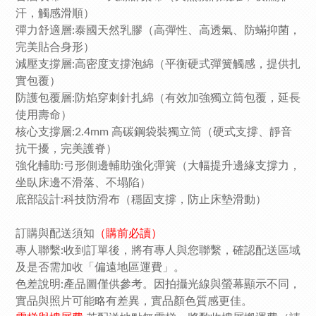
汗，觸感滑順）
彈力舒適層:泰國天然乳膠（高彈性、高透氣、防蟎抑菌，
完美貼合身形）
減壓支撐層:高密度支撐泡綿（平衡硬式彈簧觸感，提供扎
實包覆）
防護包覆層:防焰穿刺針扎綿（有效加強獨立筒包覆，延長
使用壽命）
核心支撐層:2.4mm 高碳鋼袋裝獨立筒（硬式支撐、靜音
抗干擾，完美護脊）
強化輔助:弓形側邊輔助強化彈簧（大幅提升邊緣支撐力，
坐臥床邊不滑落、不塌陷）
底部設計:科技防滑布（穩固支撐，防止床墊滑動）
訂購與配送須知
（購前必讀）
專人聯繫:收到訂單後，將有專人與您聯繫，確認配送區域
及是否需加收「偏遠地區運費」。
色差說明:產品圖僅供參考。因拍攝光線與螢幕顯示不同，
實品與照片可能略有差異，實品顏色質感更佳。