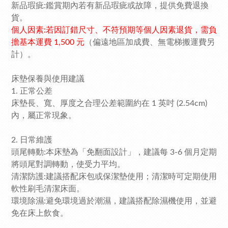
新品瑕疵:鑑賞期內若有新品瑕疵或故障，提供免費退換
貨。
個人因素:若因訂錯尺寸、不符預期等個人因素退貨，需負
擔基本運費 1,500 元
（偏遠地區加成費、無電梯搬運費另
計）。
床墊保養與使用建議
1. 正常公差
床墊長、寬、厚度之合理公差範圍約在 1 英吋 (2.54cm)
內，屬正常現象。
2. 日常維護
頭尾轉動:本床墊為「免翻面設計」，建議每 3-6 個月定期
將頭尾對調轉動，使受力平均。
清潔防護:建議搭配床包或保潔墊使用；清潔時可定期使用
軟性刷毛清潔床面。
環境除濕:避免環境過於潮濕，建議搭配除濕機使用，並避
免在床上飲食。