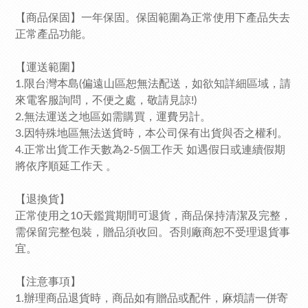
【商品保固】一年保固。保固範圍為正常使用下產品失去
正常產品功能。
【運送範圍】
1.限台灣本島(偏遠山區恕無法配送，如欲知詳細區域，請
來電客服詢問，不便之處，敬請見諒!)
2.無法運送之地區如需購買，運費另計。
3.因特殊地區無法送貨時，本公司保有出貨與否之權利。
4.正常出貨工作天數為2-5個工作天 如遇假日或連續假期
將依序順延工作天 。
【退換貨】
正常使用之10天鑑賞期間可退貨，商品保持清潔及完整，
需保留完整包裝，贈品須收回。否則廠商恕不受理退貨事
宜。
【注意事項】
1.辦理商品退貨時，商品如有贈品或配件，麻煩請一併寄