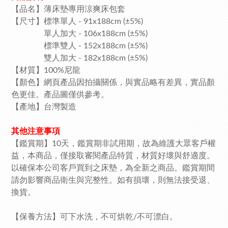
【品名】薄床墊專用涼爽床包套
【尺寸】標準單人 - 91x188cm (±5%)
單人加大 - 106x188cm (±5%)
標準雙人 - 152x188cm (±5%)
雙人加大 - 182x188cm (±5%)
【材質】100%尼龍
【顏色】網頁產品因拍攝關係，與實品略有差異，實品顏
色更佳。產品圖僅供參考。
【產地】台灣製造
其他注意事項
【鑑賞期】10天，鑑賞期非試用期，故為維護大眾客戶權
益，本商品，僅接取審閱產品特質，材質好壞與舒適度。
以確保本公司客戶買到之床墊，為全新之商品。鑑賞期間
請勿影響商品衛生與完整性。如有損壞，則無法接受退、
換貨。
【保養方法】可下水洗，不可烘乾/不可漂白。