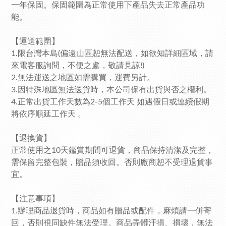
一年保固。保固範圍為正常使用下產品失去正常產品功
能。
【運送範圍】
1.限台灣本島(偏遠山區恕無法配送，如欲知詳細區域，請
來電客服詢問，不便之處，敬請見諒!)
2.無法運送之地區如需購買，運費另計。
3.因特殊地區無法送貨時，本公司保有出貨與否之權利。
4.正常出貨工作天數為2-5個工作天 如遇假日或連續假期
將依序順延工作天 。
【退換貨】
正常使用之10天鑑賞期間可退貨，商品保持清潔及完整，
需保留完整包裝，贈品須收回。否則廠商恕不受理退貨事
宜。
【注意事項】
1.辦理商品退貨時，商品如有贈品或配件，麻煩請一併寄
回，否則視同缺件無法受理。商品弄髒汙損、損壞，無法