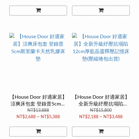
【House Door 好適家居】
【House Door 好適家居】
涼爽床包套 登錄普5cm斯
全新升級紓壓抗塌陷
里蘭卡天然乳膠床墊
NT$13,888
12cm厚藍晶靈釋壓記憶床
NT$15,800
NT$2,688 ~ NT$5,388
NT$2,188 ~ NT$3,488
墊(壓縮捲包出貨)