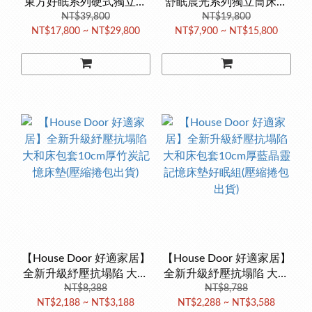
東方好眠系列硬式獨立筒
舒眠晨光系列獨立筒床墊
床墊(東方人專屬 2.4mm彈
NT$39,800
(最高CP值首選 高碳鋼獨
NT$19,800
NT$17,800 ~ NT$29,800
NT$7,900 ~ NT$15,800
簧支撐 台灣製造)
立筒 台灣製造)
【House Door 好適家居】
【House Door 好適家居】
全新升級紓壓抗塌陷 大和
全新升級紓壓抗塌陷 大和
床包套10cm厚竹炭記憶床
NT$8,388
床包套10cm厚藍晶靈記憶
NT$8,788
NT$2,188 ~ NT$3,188
NT$2,288 ~ NT$3,588
墊(壓縮捲包出貨)
床墊好眠組(壓縮捲包出貨)